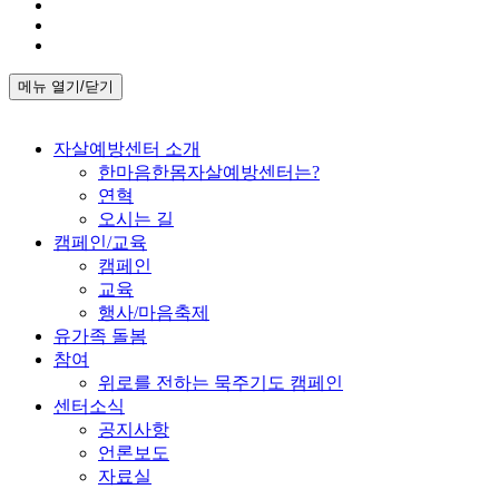
메뉴 열기/닫기
자살예방센터 소개
한마음한몸자살예방센터는?
연혁
오시는 길
캠페인/교육
캠페인
교육
행사/마음축제
유가족 돌봄
참여
위로를 전하는 묵주기도 캠페인
센터소식
공지사항
언론보도
자료실